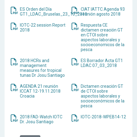
ES Orden del Día
CIAT IATTC Agenda 93
GT1_LDAC_Bruselas_23_10_2018
reunión agosto 2018
IOTC-22 session Report
Respuesta CE
2018
dictamen creación GT
en CTOI sobre
aspectos laborales y
socioeconomicos de la
pesca
2018 HCRs and
ES Borrador Acta GT1
management
LDAC 07_03_2018
measures for tropical
tunas Dr Josu Santiago
AGENDA 21 reunión
Dictamen creación GT
ICCAT 12-19.11.2018
de CTOI sobre
Croacia
aspectos laborales y
socioeconómicos de la
pesca
2018 FAD-Watch IOTC
IOTC-2018-WPEB14-12
Dr. Josu Santiago