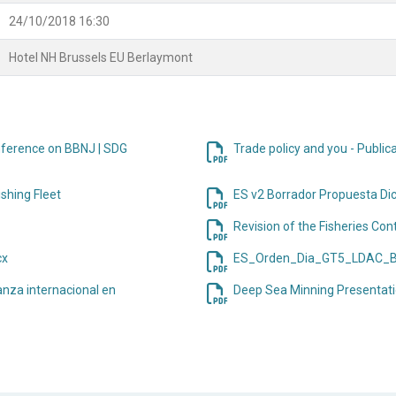
24/10/2018 16:30
Hotel NH Brussels EU Berlaymont
onference on BBNJ | SDG
Trade policy and you - Publi
shing Fleet
ES v2 Borrador Propuesta D
Revision of the Fisheries Con
cx
ES_Orden_Dia_GT5_LDAC_B
nza internacional en
Deep Sea Minning Presentat