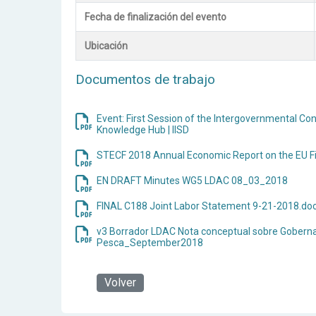
Fecha de finalización del evento
Ubicación
Documentos de trabajo
Event: First Session of the Intergovernmental C
Knowledge Hub | IISD
STECF 2018 Annual Economic Report on the EU Fi
EN DRAFT Minutes WG5 LDAC 08_03_2018
FINAL C188 Joint Labor Statement 9-21-2018.do
v3 Borrador LDAC Nota conceptual sobre Goberna
Pesca_September2018
Volver