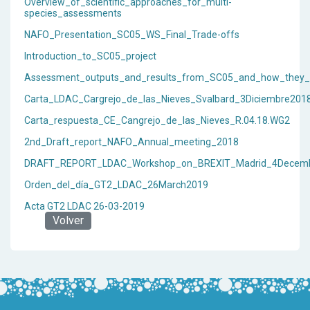
Overview_of_scientific_approaches_for_multi-
species_assessments
NAFO_Presentation_SC05_WS_Final_Trade-offs
Introduction_to_SC05_project
Assessment_outputs_and_results_from_SC05_and_how_they_ca
Carta_LDAC_Cargrejo_de_las_Nieves_Svalbard_3Diciembre201
Carta_respuesta_CE_Cangrejo_de_las_Nieves_R.04.18.WG2
2nd_Draft_report_NAFO_Annual_meeting_2018
DRAFT_REPORT_LDAC_Workshop_on_BREXIT_Madrid_4Decem
Orden_del_día_GT2_LDAC_26March2019
Acta GT2 LDAC 26-03-2019
Volver