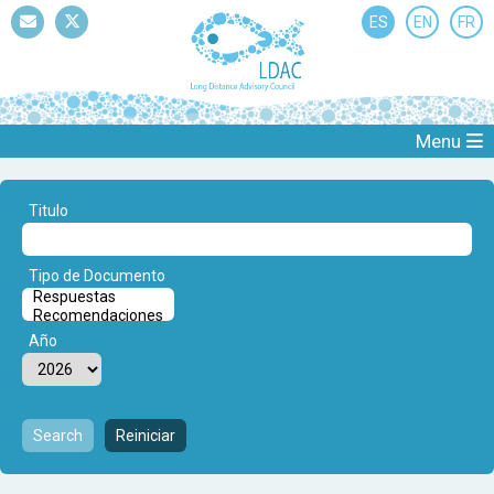
ES
EN
FR
Mail
Twitter
Menu
Titulo
Tipo de Documento
Año
Search
Reiniciar