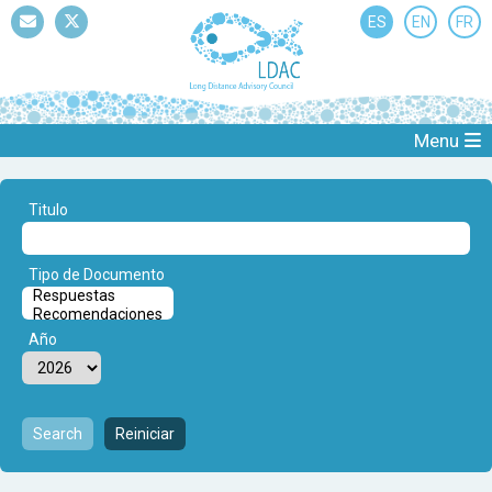
ES
EN
FR
Mail
Twitter
Menu
Titulo
Tipo de Documento
Año
Search
Reiniciar