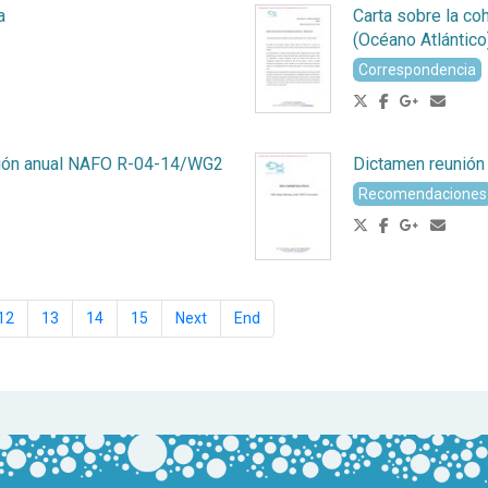
a
Carta sobre la coh
(Océano Atlántico
Correspondencia
nión anual NAFO R-04-14/WG2
Dictamen reunió
Recomendaciones
12
13
14
15