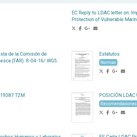
EC Reply to LDAC letter on: I
Protection of Vulnerable Mari
sta de la Comisión de
Estatutos
Pesca (FAR). R-04-16/ WG5
Normas
419387 T2M
POSICIÓN LDAC
Recomendaciones
rechos Humanos y Laborales
ES Carta LDAC Pr