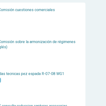
Comisión cuestiones comerciales
Comisión sobre la armonización de régimenes
glés)
as tecnicas pez espada R-07-08 WG1
onsulta reduccion capturas accesorias