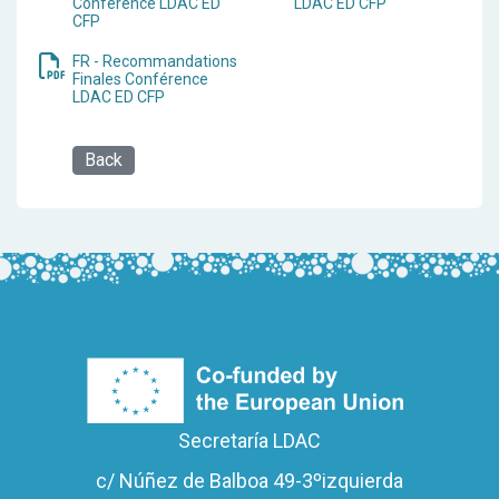
Conference LDAC ED
LDAC ED CFP
CFP
FR - Recommandations
Finales Conférence
LDAC ED CFP
Back
Secretaría LDAC
c/ Núñez de Balboa 49-3ºizquierda