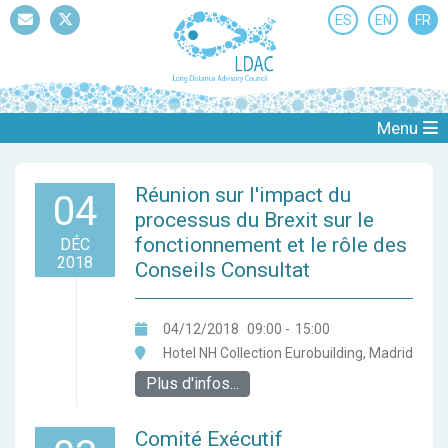
ES
EN
FR
Mail
Twitter
Menu
Réunion sur l'impact du
04
processus du Brexit sur le
fonctionnement et le rôle des
DÉC
2018
Conseils Consultat
04/12/2018
09:00
-
15:00
Hotel NH Collection Eurobuilding, Madrid
Plus d'infos...
Comité Exécutif