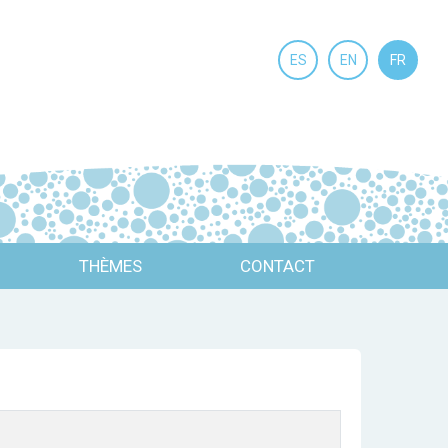
ES
EN
FR
THÈMES
CONTACT