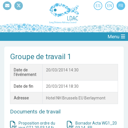
ES
EN
FR
Mail
Twitter
Menu
Groupe de travail 1
Date de
20/03/2014 14:30
l'événement
Date de fin
20/03/2014 18:30
Adresse
Hotel NH Brussels EU Berlaymont
Documents de travail
Proposition ordre du
Borrador Acta WG1_20
jour GT1 20 03 14 fr
03 14_FR