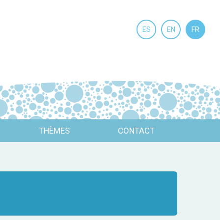
ES
EN
FR
THÈMES
CONTACT