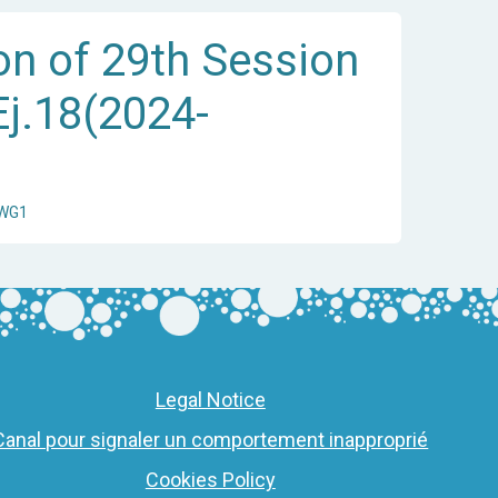
on of 29th Session
Ej.18(2024-
/WG1
Legal Notice
Canal pour signaler un comportement inapproprié
Cookies Policy