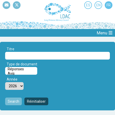
ES
EN
FR
Mail
Twitter
Menu
Titre
Type de document
Année
Search
Réinitialiser