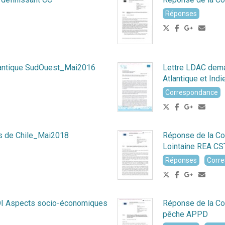
Réponses
lantique SudOuest_Mai2016
Lettre LDAC deman
Atlantique et In
Correspondance
ts de Chile_Mai2018
Réponse de la Co
Lointaine REA C
Réponses
Corr
I Aspects socio-économiques
Réponse de la Co
pêche APPD