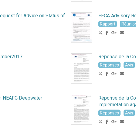
quest for Advice on Status of
EFCA Advisory Bo
Rapport
Réunio
ember2017
Réponse de la C
Réponses
Avis
on NEAFC Deepwater
Réponse de la 
implemetation aga
Réponses
Avis