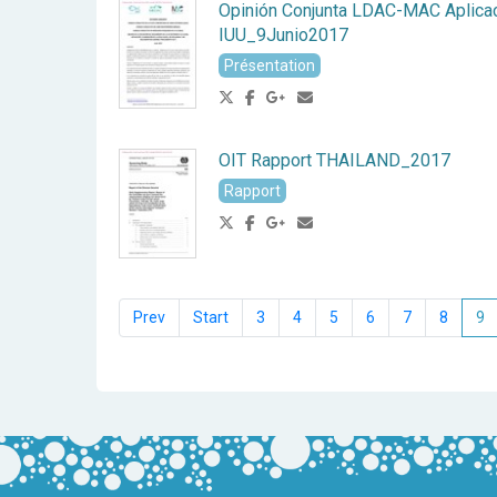
Opinión Conjunta LDAC-MAC Aplica
IUU_9Junio2017
Présentation
OIT Rapport THAILAND_2017
Rapport
3
4
5
6
7
8
9