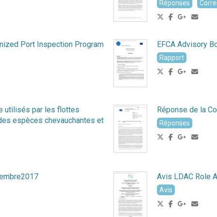
Réponses
Corr
nized Port Inspection Program
EFCA Advisory B
Rapport
 utilisés par les flottes
Réponse de la C
 des espèces chevauchantes et
Réponses
vembre2017
Avis LDAC Role 
Avis