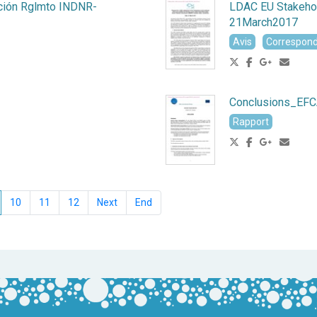
ción Rglmto INDNR-
LDAC EU Stakehol
21March2017
Avis
Correspon
Conclusions_EF
Rapport
10
11
12