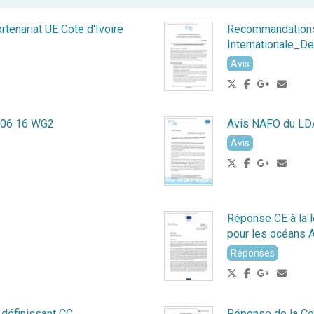
enariat UE Cote d'Ivoire
Recommandation
Internationale_
Avis
 06 16 WG2
Avis NAFO du LD
Avis
Réponse CE à la l
pour les océans A
Réponses
définissant CC
Réponse de la Co